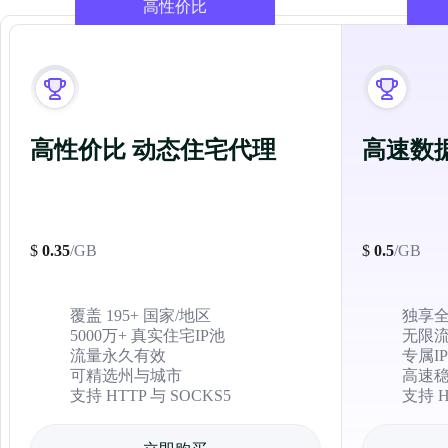
高性价比
高性价比 动态住宅代理
高速数
$
0.35
/GB
$
0.5
/GB
覆盖 195+ 国家/地区
独享全
5000万+ 真实住宅IP池
无限
流量永久有效
专属I
可精选州与城市
高速
支持 HTTP 与 SOCKS5
支持 H