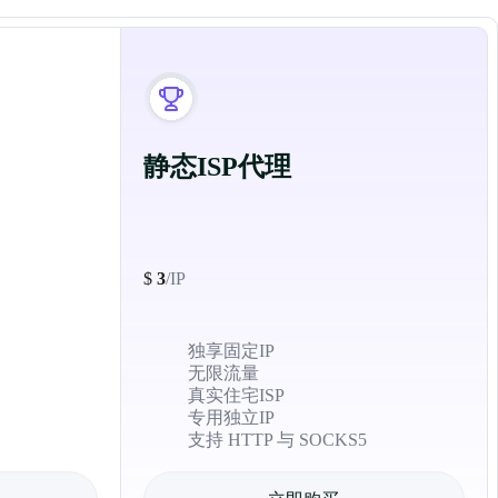
静态ISP代理
$
3
/IP
独享固定IP
无限流量
真实住宅ISP
专用独立IP
支持 HTTP 与 SOCKS5