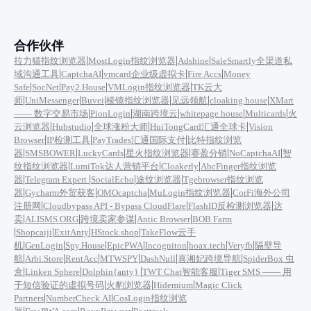
合作伙伴
|
|
|
拉力猫指纹浏览器
MostLogin指纹浏览器
Adshine
SaleSmartly全渠道私
|
|
|
|
域沟通工具
CaptchaAI
vmcard企业级虚拟卡
Fire Accs
Money
|
|
|
|
Safe
SocNet
Pay2.House
VMLogin指纹浏览器
TK云大
|
|
|
|
|
|
师
UniMessenger
Buvei
棱镜指纹浏览器
见远领航
cloaking.house
XMart
|
|
|
|
|
—— 数字交易市场
PionLogin
湖南跨境云
whitepage.house
Multicards
火
|
|
|
|
云浏览器
Hubstudio
全球涨粉大师
HuiTongCard汇通全球卡
Vision
|
|
|
Browser
IP检测工具
PayTrades汇通国际支付
比特指纹浏览
|
|
|
|
|
|
器
SMSBOWER
LuckyCards
星火指纹浏览器
赛盈分销
NoCaptchaAI
智
|
|
|
纹指纹浏览器
LumiTok达人营销平台
Cloakerly
AbcFinger指纹浏览
|
|
|
|
器
Telegram Expert
SocialEcho
途纹浏览器
Tgebrowser指纹浏览
|
|
|
|
器
Gycharm外贸获客
OMOcaptcha
MuLogin指纹浏览器
CorFi海外公司
|
|
|
注册网
Cloudbypass API - Bypass CloudFlare
FlashID反检测浏览器
达
|
|
|
|
卖
ALISMS.ORG
跨境卖家参谋
Antic Browser
BOB Farm
|
|
|
|
Shopcaiji
ExitAnty
HStock.shop
TakeFlow云手
|
|
|
|
|
|
|
机
GenLogin
Spy.House
EpicPWA
Incogniton
hoax.tech
Veryfb
隔壁导
|
|
|
|
|
|
航
Arbi.Store
RentAcc
MTWSPY
DashNull
喜湘妃跨境导航
SpiderBox 虫
|
|
|
|
盒
Linken Sphere
Dolphin{anty}
TWT Chat智能客服
Tiger SMS —— 用
|
|
|
于短信验证的虚拟号码
火豹浏览器
Hidemium
Magic Click
|
|
Partners
NumberCheck.AI
CosLogin指纹浏览
|
|
|